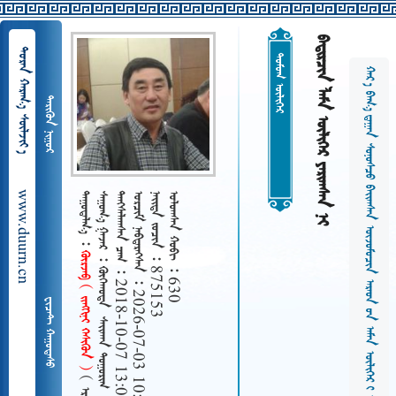
    
  
ᠲᠤᠮᠤᠭ ᠦᠯᠢᠭᠡᠷ
 
www.duurn.cn
 
     
   2018-10-07 13:08
   2026-07-03 10:30
   875153
   630
ᠭᠦᠷᠵᠠᠪ    
 