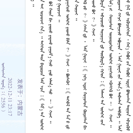





















































    2556 
2022-12-11 23:17
发表于：内蒙古
















