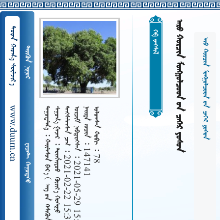
    
  
 
    
 
www.duurn.cn
 
    ᠬᠦᠷᠢᠶ᠎ᠠ ᠬᠤᠰᠢᠭᠤ
   2021-02-22 15:38
   2021-05-29 15:03
   147141
   78
ᠬᠠᠢᠢᠯᠠᠰᠤᠠ ᠪᠡᠷ᠎ᠠ    
 