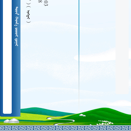
  
   