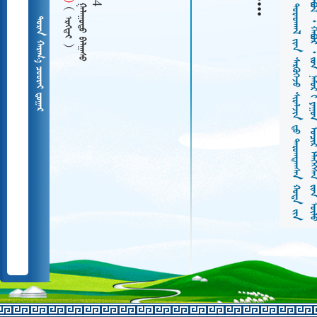
  
   