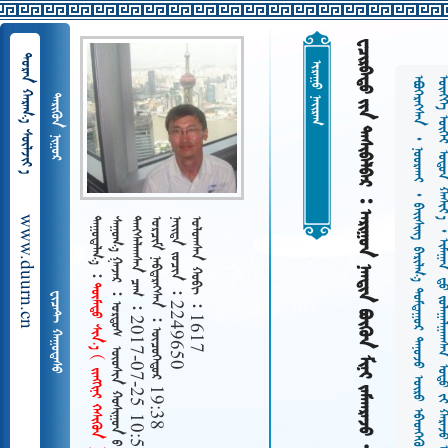
        
  
 









































































































































































































































 
www.duurn.cn
 
    ᠦᠦᠰᠢᠨ  ᠭᠠᠯᠠᠭᠤᠲᠤ 
   2017-07-25 10:54
    19:38
   2249650
   1617
ᠲᠦᠮᠡᠲᠦ ᠰᠢᠨ᠎ᠡ    
 