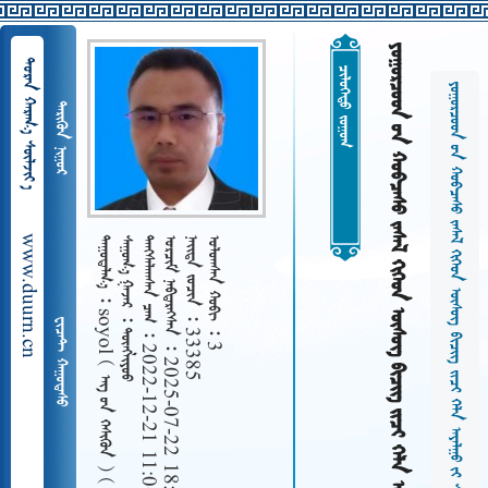
         
  
 
         
 
www.duurn.cn
 
   
   2022-12-21 11:06
   2025-07-22 18:19
   33385
   3
soyol    
 