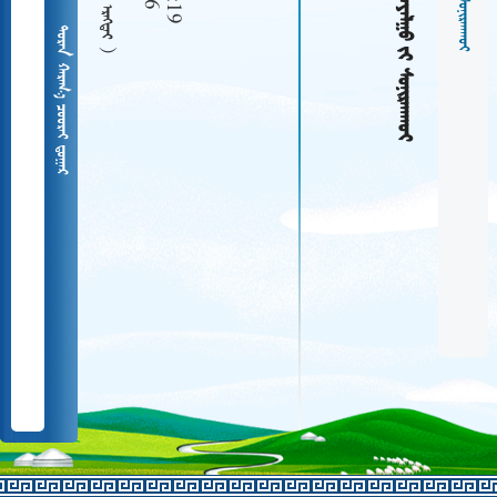
  
   